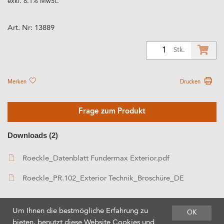
exkl. 8.1% MwSt.
Art. Nr:
13889
1
Stk.
Merken
Drucken
Frage zum Produkt
Downloads (2)
Roeckle_Datenblatt Fundermax Exterior.pdf
Roeckle_PR.102_Exterior Technik_Broschüre_DE
Um Ihnen die bestmögliche Erfahrung zu
OK
bieten, benutzt diese Website Cookies und