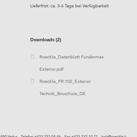
Lieferfrist: ca. 3-6 Tage bei Verfügbarkeit
Downloads (2)
Roeckle_Datenblatt Fundermax
Exterior.pdf
Roeckle_PR.102_Exterior
Technik_Broschüre_DE
9490 Vaduz
Telefon +423 232 04 46
Fax +423 232 10 71
holz@roeckle.li