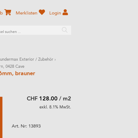
rb
Merklisten
Login
undermax Exterior / Zubehör
›
rn, 0428 Cave
 6mm, brauner
CHF
128.00
/ m2
exkl. 8.1% MwSt.
Art. Nr:
13893