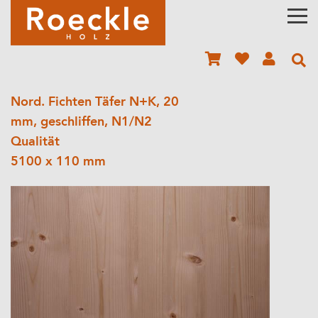
Nord. Fichten Täfer N+K, 20
mm, geschliffen, N1/N2
Qualität
5100 x 110 mm