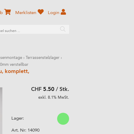
rb
Merklisten
Login
ssenmontage
›
Terrassenstelzlager
›
60mm verstellbar
u, komplett,
CHF
5.50
/ Stk.
exkl. 8.1% MwSt.
Lager:
Art. Nr:
14090