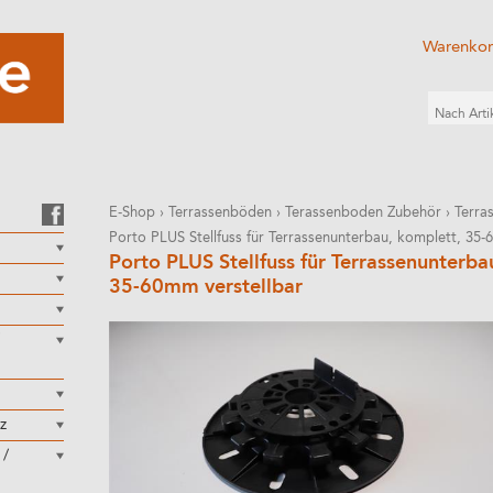
Warenko
E-Shop
›
Terrassenböden
›
Terassenboden Zubehör
›
Terra
Porto PLUS Stellfuss für Terrassenunterbau, komplett, 35-
Porto PLUS Stellfuss für Terrassenunterba
35-60mm verstellbar
z
 /