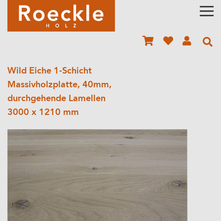
Wild Eiche 1-Schicht
Massivholzplatte, 40mm,
durchgehende Lamellen
3000 x 1210 mm