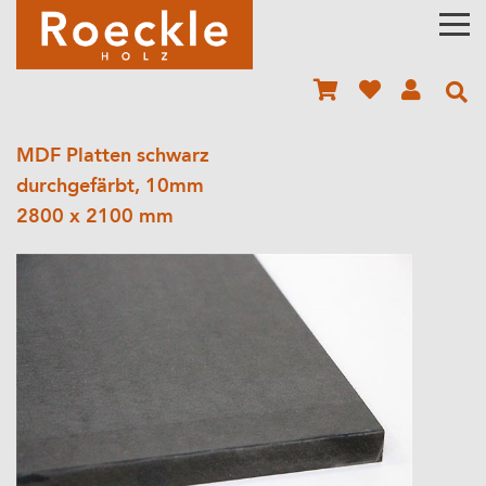
MDF Platten schwarz
durchgefärbt, 10mm
2800 x 2100 mm