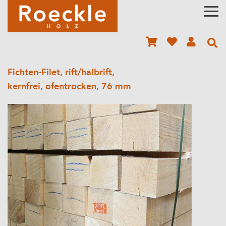
Fichten-Filet, rift/halbrift,
kernfrei, ofentrocken, 76 mm