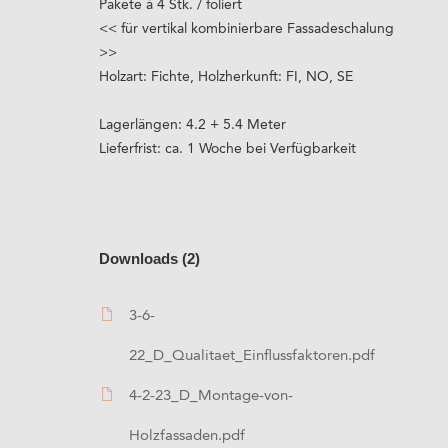
Pakete à 4 Stk. / foliert
<< für vertikal kombinierbare Fassadeschalung
>>
Holzart: Fichte, Holzherkunft: FI, NO, SE
Lagerlängen: 4.2 + 5.4 Meter
Lieferfrist: ca. 1 Woche bei Verfügbarkeit
Downloads (2)
3-6-
22_D_Qualitaet_Einflussfaktoren.pdf
4-2-23_D_Montage-von-
Holzfassaden.pdf