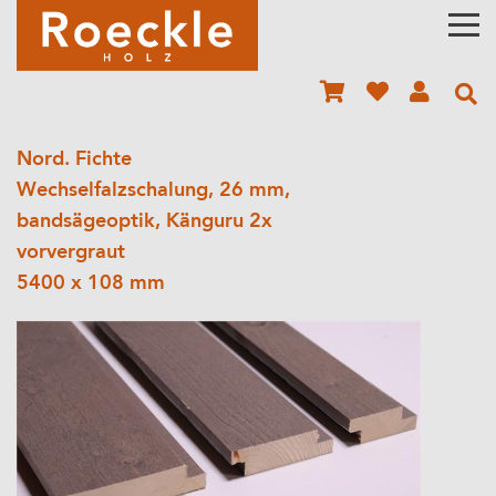
Nord. Fichte
Wechselfalzschalung, 26 mm,
bandsägeoptik, Känguru 2x
vorvergraut
5400 x 108 mm