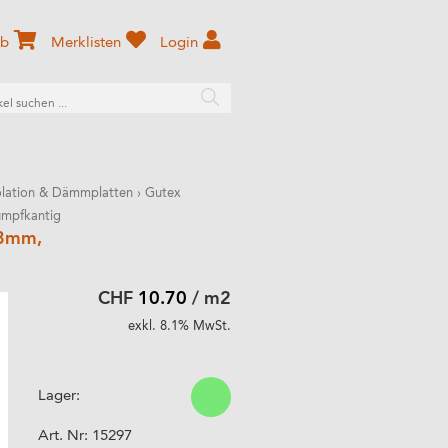
rb
Merklisten
Login
solation & Dämmplatten
›
Gutex
umpfkantig
18mm,
CHF
10.70
/ m2
exkl. 8.1% MwSt.
Lager:
Art. Nr:
15297