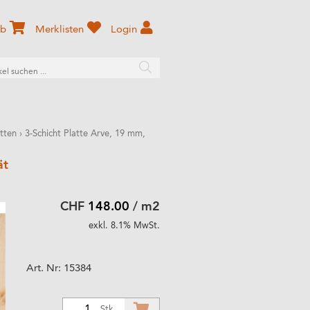
rb
Merklisten
Login
atten
›
3-Schicht Platte Arve, 19 mm,
ät
CHF
148.00
/ m2
exkl. 8.1% MwSt.
Art. Nr:
15384
1
Stk.