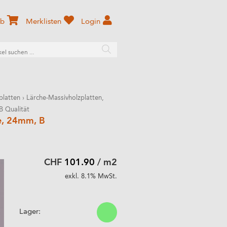
rb
Merklisten
Login
platten
›
Lärche-Massivholzplatten,
B Qualität
e, 24mm, B
CHF
101.90
/ m2
exkl. 8.1% MwSt.
Lager: