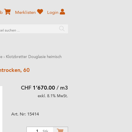
rb
Merklisten
Login
ie
›
Klotzbretter Douglasie heimisch
entrocken, 60
CHF
1’670.00
/ m3
exkl. 8.1% MwSt.
Art. Nr:
15414
1
Stk.