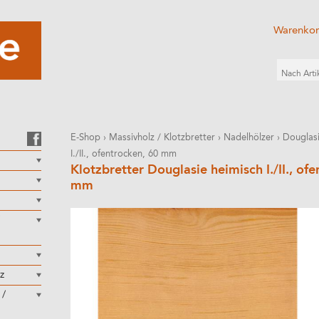
Warenko
E-Shop
›
Massivholz / Klotzbretter
›
Nadelhölzer
›
Douglas
I./II., ofentrocken, 60 mm
Klotzbretter Douglasie heimisch I./II., of
mm
z
 /