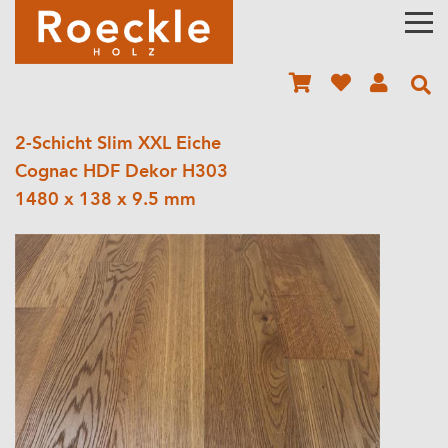
2-Schicht Slim XXL Eiche
Cognac HDF Dekor H303
1480 x 138 x 9.5 mm