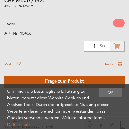
CHF
84.00
/ m2.
exkl. 8.1% MwSt.
Lager:
Art. Nr:
15466
1
Stk.
Merken
Drucken
Frage zum Produkt
Um Ihnen die bestmögliche Erfahrung zu
OK
bieten, benutzt diese Website Cookies und
Analyse Tools. Durch die fortgesetzte Nutzung dieser
Website erklären Sie sich damit einverstanden, dass
Cookies verwendet werden. Weitere Informationen:
Roeckle AG
Datenschutz
.
Vom rohen Brett bis zum Parkett