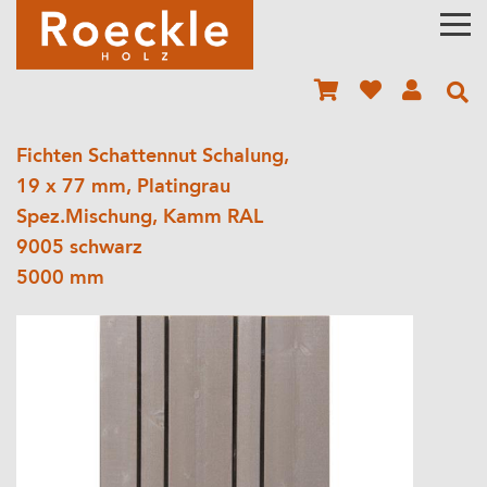
Fichten Schattennut Schalung,
19 x 77 mm, Platingrau
Spez.Mischung, Kamm RAL
9005 schwarz
5000 mm