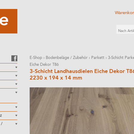
Warenko
E-Shop
›
Bodenbeläge / Zubehör
›
Parkett
›
3-Schicht Parke
Eiche Dekor T86
3-Schicht Landhausdielen Eiche Dekor T8
2230 x 194 x 14 mm
z
 /