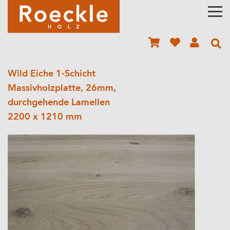
Wild Eiche 1-Schicht
Massivholzplatte, 26mm,
durchgehende Lamellen
2200 x 1210 mm