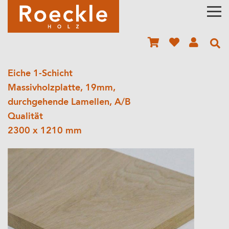
Eiche 1-Schicht
Massivholzplatte, 19mm,
durchgehende Lamellen, A/B
Qualität
2300 x 1210 mm