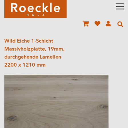
Wild Eiche 1-Schicht
Massivholzplatte, 19mm,
durchgehende Lamellen
2200 x 1210 mm