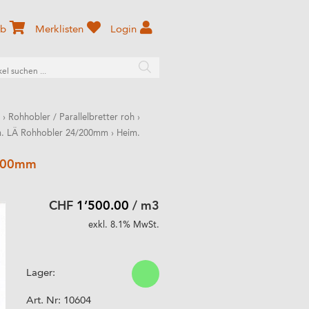
rb
Merklisten
Login
›
Rohhobler / Parallelbretter roh
›
. LÄ Rohhobler 24/200mm
›
Heim.
 200mm
CHF
1’500.00
/ m3
exkl. 8.1% MwSt.
Lager:
Art. Nr:
10604